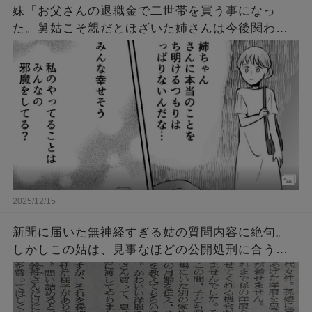
妹「お父さんの退職金で二世帯を買う事になっ
た。舅姑こそ親だとほざいた姉さんは今後関わる
な。財産は私が引き継ぐ、両親の面倒は私が見
る」→数年後、妹「私の人生メチャクチャ！」
2025/12/15
新聞に届いた無神経すぎる姑の質問内容に絶句。
しかしこの姑は、見事なほどの公開処刑に合うこ
とに・・・