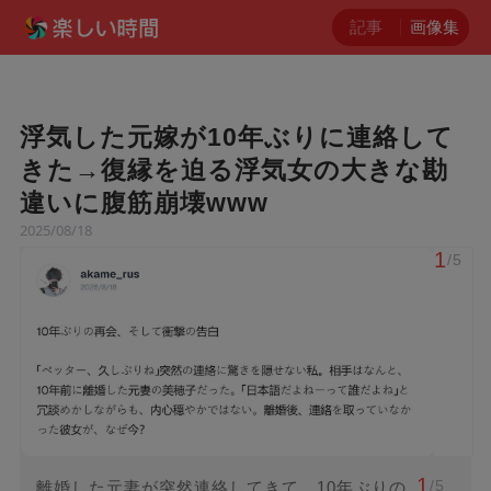
記事
画像集
浮気した元嫁が10年ぶりに連絡して
きた→復縁を迫る浮気女の大きな勘
違いに腹筋崩壊www
2025/08/18
1
/5
1
/5
離婚した元妻が突然連絡してきて、10年ぶりの