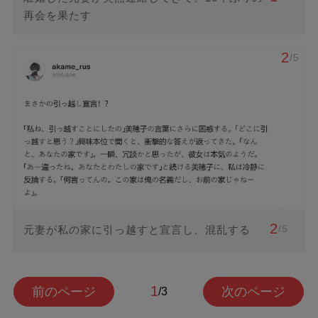
再会を果たす
2
/5
2
/5
元妻が私の家に引っ越すと宣言し、混乱する
1
前のページ
次のページ
/3