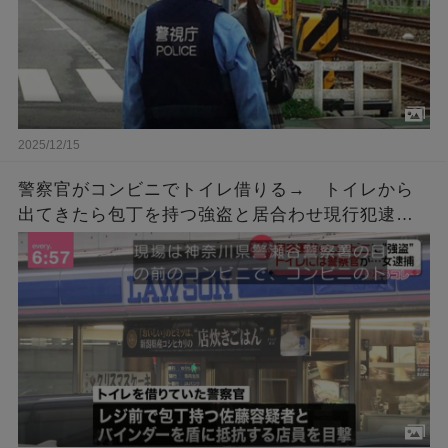
2025/12/15
警察官がコンビニでトイレ借りる→ トイレから
出てきたら包丁を持つ強盗と居合わせ現行犯逮捕
「こんなん笑うわ」「間が悪すぎる」