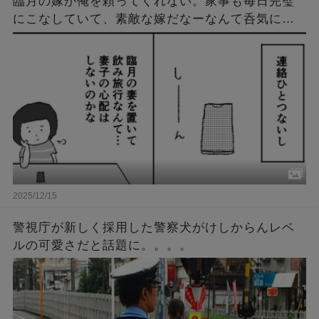
臨月の嫁が俺を頼ってくれない。家事も毎日完璧
にこなしていて、素敵な嫁だなーなんて呑気に思
ってたある日。俺は病院に呼び出され、衝撃の事
実を知ることに…。
2025/12/15
警視庁が新しく採用した警察犬がけしからんレベ
ルの可愛さだと話題に。。。。