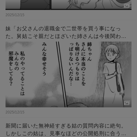
2025/12/15
妹「お父さんの退職金で二世帯を買う事になっ
た。舅姑こそ親だとほざいた姉さんは今後関わる
な。財産は私が引き継ぐ、両親の面倒は私が見
る」→数年後、妹「私の人生メチャクチャ！」
2025/12/15
新聞に届いた無神経すぎる姑の質問内容に絶句。
しかしこの姑は、見事なほどの公開処刑に合うこ