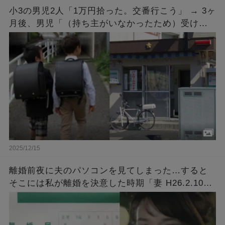
小3の男児2人「1万円拾った。交番行こう」 → 3ヶ
月後、男児「（持ち主がいなかったため）受け取
りに来ました」 → 手続きを済ませ1万円を受け取
ると…
2025/12/15
離婚前夜に夫のパソコンを見てしまった…すると
そこには私が離婚を決意した時期「妻 H26.2.10
～」とタイトルが付いた意味深なファイルが…