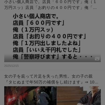
小さい個人商店で。店員「６００円です」俺（１
万円スッ）店員「お釣りの４００円です」俺「１
万円出しましたよね」店員「いいえ千円札でし
た」俺「警察呼びます」すると・・・
2025/12/15
女の子を庇って片足を失った男性。女の子の親
『タヒぬまで年50万の補償をし続けます』⇒ 10年
後、その女の子が結婚すると聞いた男性は・・・