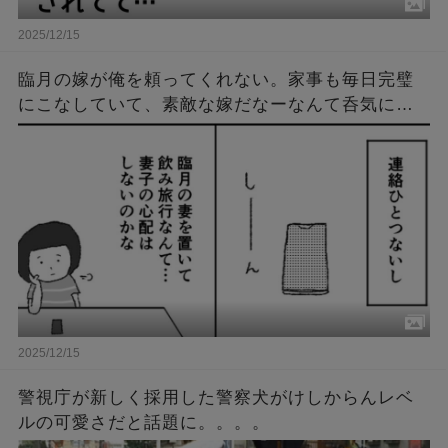
2025/12/15
臨月の嫁が俺を頼ってくれない。家事も毎日完璧
にこなしていて、素敵な嫁だなーなんて呑気に思
ってたある日。俺は病院に呼び出され、衝撃の事
実を知ることに…。
2025/12/15
警視庁が新しく採用した警察犬がけしからんレベ
ルの可愛さだと話題に。。。。