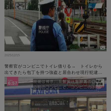
2025/12/15
警察官がコンビニでトイレ借りる→ トイレから
出てきたら包丁を持つ強盗と居合わせ現行犯逮捕
「こんなん笑うわ」「間が悪すぎる」