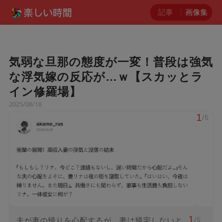
記事
画像集
気弱な旦那の態度が一変！普段は強気
な浮気嫁の反応が…ｗ【スカッとラ
イン修羅場】
2025/08/18
1
/5
1
/5
夫が妻の帰りを心配するが、妻は帰宅しないと