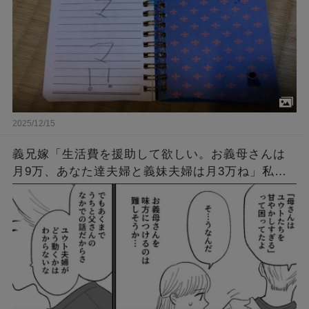
2025/12/15
義兄嫁「生活費を援助して欲しい。お義母さんは
月9万、あなた達夫婦と義妹夫婦は月3万ね」私達
「何で？」義兄嫁「お昼にお菓子しか食べられな
いほど困ってるんです！」→結果…