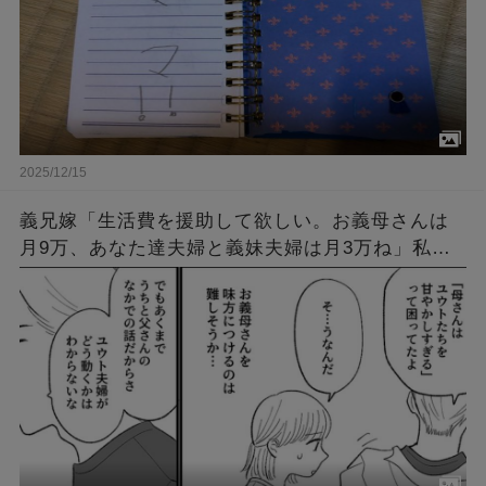
2025/12/15
義兄嫁「生活費を援助して欲しい。お義母さんは
月9万、あなた達夫婦と義妹夫婦は月3万ね」私達
「何で？」義兄嫁「お昼にお菓子しか食べられな
いほど困ってるんです！」→結果…