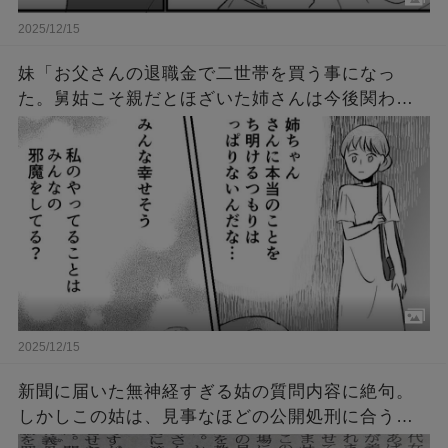
2025/12/15
妹「お父さんの退職金で二世帯を買う事になっ
た。舅姑こそ親だとほざいた姉さんは今後関わる
な。財産は私が引き継ぐ、両親の面倒は私が見
る」→数年後、妹「私の人生メチャクチャ！」
2025/12/15
新聞に届いた無神経すぎる姑の質問内容に絶句。
しかしこの姑は、見事なほどの公開処刑に合うこ
とに・・・