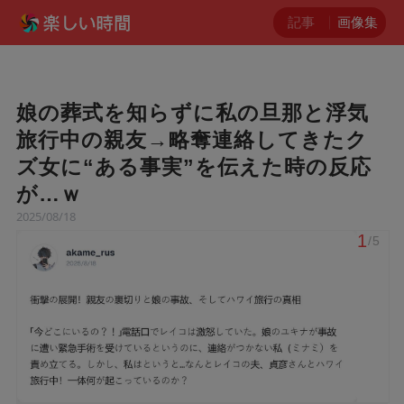
記事
画像集
娘の葬式を知らずに私の旦那と浮気
旅行中の親友→略奪連絡してきたク
ズ女に“ある事実”を伝えた時の反応
が…ｗ
2025/08/18
1
/5