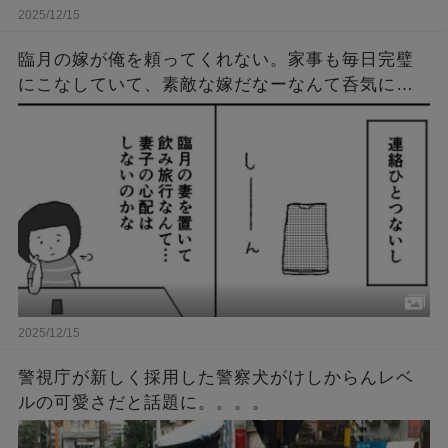
2025/12/15
臨月の嫁が俺を頼ってくれない。家事も毎日完璧
にこなしていて、素敵な嫁だなーなんて呑気に思
ってたある日。俺は病院に呼び出され、衝撃の事
実を知ることに…。
2025/12/15
警視庁が新しく採用した警察犬がけしからんレベ
ルの可愛さだと話題に。。。。