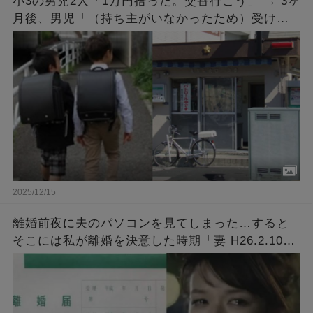
小3の男児2人「1万円拾った。交番行こう」 → 3ヶ
月後、男児「（持ち主がいなかったため）受け取
りに来ました」 → 手続きを済ませ1万円を受け取
ると…
2025/12/15
離婚前夜に夫のパソコンを見てしまった…すると
そこには私が離婚を決意した時期「妻 H26.2.10
～」とタイトルが付いた意味深なファイルが…