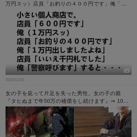
万円スッ）店員「お釣りの４００円です」俺「１
万円出しましたよね」店員「いいえ千円札でし
た」俺「警察呼びます」すると・・・
2025/12/15
女の子を庇って片足を失った男性。女の子の親
『タヒぬまで年50万の補償をし続けます』⇒ 10年
後、その女の子が結婚すると聞いた男性は・・・